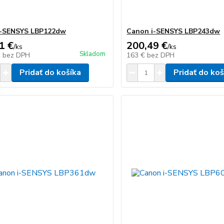
i-SENSYS LBP122dw
Canon i-SENSYS LBP243dw
1 €
200,49 €
/
ks
/
ks
Skladom
€
bez DPH
163 €
bez DPH
Pridať do košíka
Pridať do koš