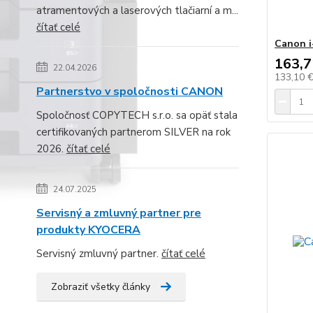
atramentových a laserových tlačiarní a m...
čítať celé
Canon 
163,7
22.04.2026
133,10 
Partnerstvo v spoločnosti CANON
Spoločnosť COPYTECH s.r.o. sa opäť stala
certifikovaných partnerom SILVER na rok
2026.
čítať celé
24.07.2025
Servisný a zmluvný partner pre
produkty KYOCERA
Servisný zmluvný partner.
čítať celé
Zobraziť všetky články