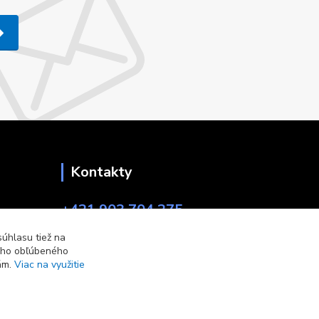
Kontakty
+421 903 704 275
8:00-17:00
úhlasu tiež na
ášho obľúbeného
eshop@copytech.sk
iám.
Viac na využitie