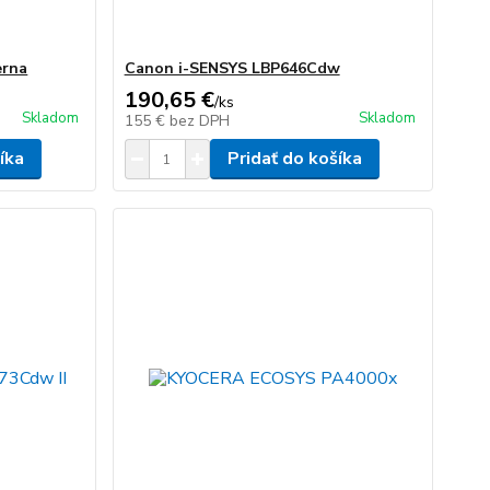
erna
Canon i-SENSYS LBP646Cdw
190,65 €
/
ks
Skladom
Skladom
155 €
bez DPH
íka
Pridať do košíka