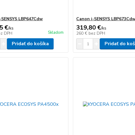
i-SENSYS LBP647Cdw
Canon i-SENSYS LBP673Cdw 
5 €
319,80 €
/
ks
/
ks
Skladom
ez DPH
260 €
bez DPH
Pridať do košíka
Pridať do koš