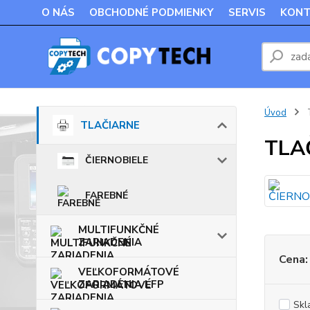
O NÁS
OBCHODNÉ PODMIENKY
SERVIS
KONT
Úvod
TLAČIARNE
TLA
ČIERNOBIELE
FAREBNÉ
MULTIFUNKČNÉ
ZARIADENIA
Cena:
VEĽKOFORMÁTOVÉ
ZARIADENIA LFP
Skl