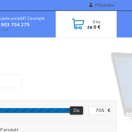
Prihlásenie
ujete poradiť? Zavolajte
0
ks
 903 704 275
za
0 €
7:00
Do
€
P produkt