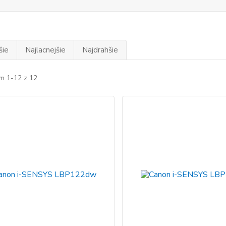
šie
Najlacnejšie
Najdrahšie
m 1-12 z 12