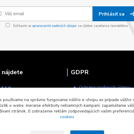
Prihlásiť sa
Súhlasím so
spracovaním osobných údajov
za účelom zasielania newslettera.
 nájdete
GDPR
s.r.o
Ochrana osobných údajov
Obchodné podmienky
s používame na správne fungovanie nášho e-shopu av prípade vášho s
avská Lúčka
tistík o webe, meranie efektivity reklamných kampaní, zapamätanie v
žívaní stránok, či zobrazenie reklám zodpovedajúcich vašim preferenc
cookies