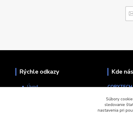
Rýchle odkazy
Kde nás
Úvod
COPYTECH, 
O nás
Porúbka 84
Súbory cookie
Servis
013 11 Liet
sledovanie šta
Obchodné podmienky
nastavenia pri pou
Kontakt