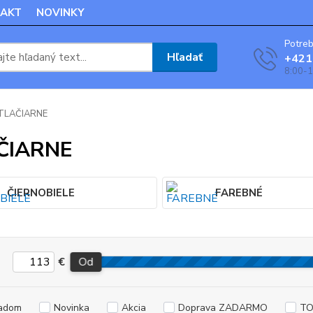
AKT
NOVINKY
Potreb
Hľadať
+421
8:00-1
TLAČIARNE
ČIARNE
ČIERNOBIELE
FAREBNÉ
€
Od
adom
Novinka
Akcia
Doprava ZADARMO
TO