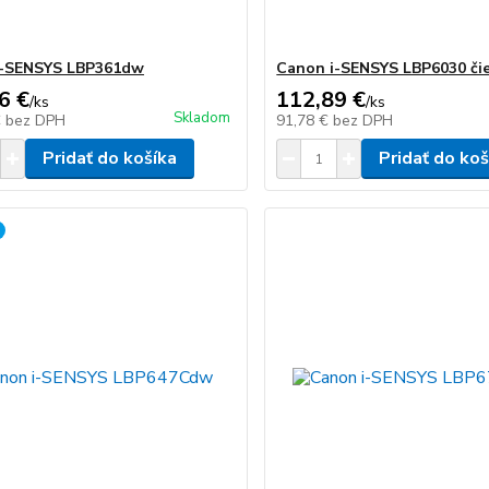
i-SENSYS LBP361dw
Canon i-SENSYS LBP6030 či
6 €
112,89 €
/
ks
/
ks
Skladom
€
bez DPH
91,78 €
bez DPH
Pridať do košíka
Pridať do koš