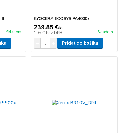
II
KYOCERA ECOSYS PA4000x
239,85 €
/
ks
Skladom
Skladom
195 €
bez DPH
íka
Pridať do košíka