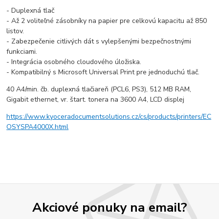
- Duplexná tlač
- Až 2 voliteľné zásobníky na papier pre celkovú kapacitu až 850
listov.
- Zabezpečenie citlivých dát s vylepšenými bezpečnostnými
funkciami.
- Integrácia osobného cloudového úložiska.
- Kompatibilný s Microsoft Universal Print pre jednoduchú tlač.
40 A4/min. čb. duplexná tlačiareň (PCL6, PS3), 512 MB RAM,
Gigabit ethernet, vr. štart. tonera na 3600 A4, LCD displej
https://www.kyoceradocumentsolutions.cz/cs/products/printers/EC
OSYSPA4000X.html
Akciové ponuky na email?