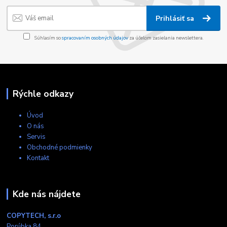
Prihlásiť sa
Súhlasím so
spracovaním osobných údajov
za účelom zasielania newslettera.
Rýchle odkazy
Úvod
O nás
Servis
Obchodné podmienky
Kontakt
Kde nás nájdete
COPYTECH, s.r.o
Porúbka 84