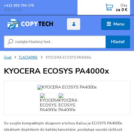
0
ks
+421 903 704 275
za
0 €
8:00-17:00
Menu
Hľadať
Úvod
TLAČIARNE
KYOCERA ECOSYS PA4000x
KYOCERA ECOSYS PA4000x
So svojím kompaktným dizajnom a tichou tlačou je ECOSYS PA4000x
ideálnym doplnkom do každej kancelárie, poskytuje vysokú rýchlosť