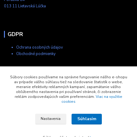
013 11 Lietavská Lúčka
GDPR
Ochrana osobných údajov
Obchodné podmienky
Kontakty
Súbory cookies používame na správne fungovanie nášho e-shopu
av prípade vášho súhlasu tiež na sledovanie štatistík o webe,
meranie efektivity reklamných kampaní, zapamätanie vášho
+421 903 704 275
obľúbeného nastavenia pri používaní stránok, či zobrazenie
8:00-17:00
reklám zodpovedajúcich vašim preferenciám.
Viac na využitie
cookies
eshop@copytech.sk
Súhlasím
Nastavenia