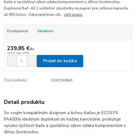
tlače a spoľahlivý výkon vďaka komponentom s dlhou životnosťou. -
Duplexná tlač- Až 2 voliteľné zásobníky na papier pre celkovú kapacitu
až 850 listov.- Zabezpečenie citl...
celý popis
Dostupnosť
Skladom
239,85 €
/
ks
195 €
bez DPH
Pridať do košíka
Číslo produktu:
110C153NL0
Detail produktu
So svojím kompaktným dizajnom a tichou tlačou je ECOSYS
PA4000x ideálnym doplnkom do každej kancelárie, poskytuje
vysokú rýchlosť tlače a spoľahlivý výkon vďaka komponentom s
dlhou životnosťou.