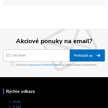
Akciové ponuky na email?
Prihlásiť sa
Súhlasím so
spracovaním osobných údajov
za účelom zasielania newslettera.
Rýchle odkazy
Úvod
O nás