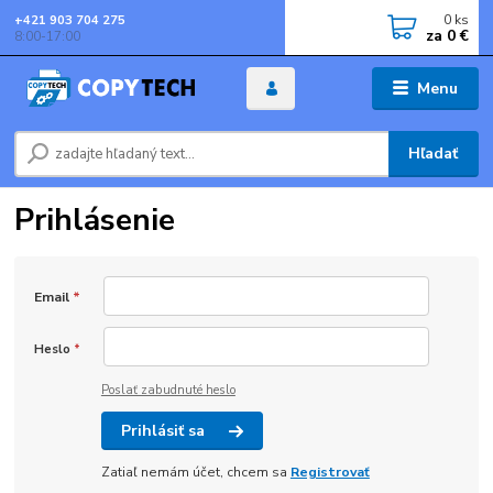
0
ks
+421 903 704 275
za
0 €
8:00-17:00
Menu
Hľadať
Prihlásenie
Email
*
Heslo
*
Poslať zabudnuté heslo
Prihlásiť sa
Zatiaľ nemám účet, chcem sa
Registrovať