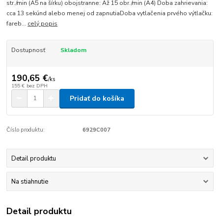
str./min (A5 na šírku) obojstranne: Až 15 obr./min (A4) Doba zahrievania:
cca 13 sekúnd alebo menej od zapnutiaDoba vytlačenia prvého výtlačku:
fareb...
celý popis
Dostupnosť
Skladom
190,65 €
/
ks
155 €
bez DPH
Pridať do košíka
Číslo produktu:
6929C007
Detail produktu
Na stiahnutie
Detail produktu