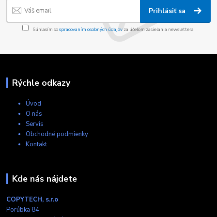
Prihlásiť sa
Súhlasím so
spracovaním osobných údajov
za účelom zasielania newslettera.
Rýchle odkazy
Úvod
O nás
Servis
Obchodné podmienky
Kontakt
Kde nás nájdete
COPYTECH, s.r.o
Porúbka 84