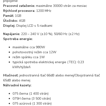
pripojenie
Pracovné zaťaženie:
maximálne 30000 strán za mesiac
Rýchlosť procesora:
1200 MHz
Pamäť:
1GB
Úložisko:
4GB
Displej:
Displej LCD s 5 riadkami
Napájanie:
220 – 240 V (±10 %), 50/60 Hz (±2 Hz)
Spotreba energie:
maximálne cca 980W
pohotovostný režim cca 12W
režim spánku cca 1W
typická spotreba elektrickej energie (TEC): 0,23
kWh/týždeň
Hlučnosť:
jednostranná tlač 66dB alebo menej/Obojstranná tlač
65dB alebo menej
Náhradné kazety:
075 čierna (1 400 strán)
075H čierna (3 500 strán)
075 azúrová (1 300 strán)