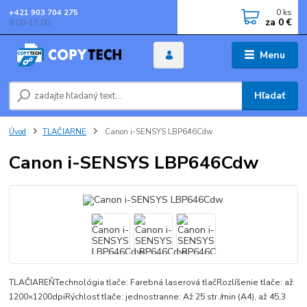
0
ks
+421 903 704 275
za
0 €
8:00-17:00
Menu
Hľadať
Úvod
TLAČIARNE
Canon i-SENSYS LBP646Cdw
Canon i-SENSYS LBP646Cdw
TLAČIAREŇTechnológia tlače: Farebná laserová tlačRozlíšenie tlače: až
1200×1200dpiRýchlosť tlače: jednostranne: Až 25 str./min (A4), až 45,3