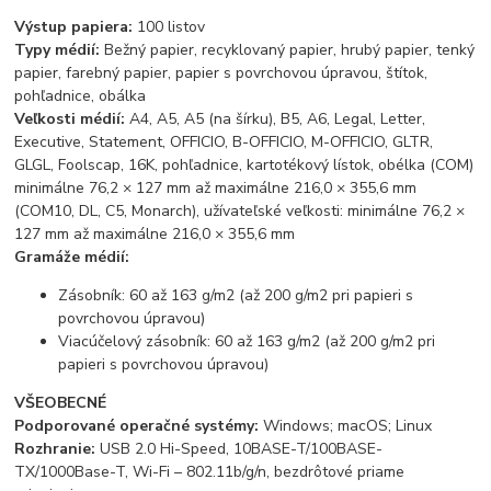
Výstup papiera:
100 listov
Typy médií:
Bežný papier, recyklovaný papier, hrubý papier, tenký
papier, farebný papier, papier s povrchovou úpravou, štítok,
pohľadnice, obálka
Veľkosti médií:
A4, A5, A5 (na šírku), B5, A6, Legal, Letter,
Executive, Statement, OFFICIO, B-OFFICIO, M-OFFICIO, GLTR,
GLGL, Foolscap, 16K, pohľadnice, kartotékový lístok, obélka (COM)
minimálne 76,2 × 127 mm až maximálne 216,0 × 355,6 mm
(COM10, DL, C5, Monarch), užívateľské veľkosti: minimálne 76,2 ×
127 mm až maximálne 216,0 × 355,6 mm
Gramáže médií:
Zásobník: 60 až 163 g/m2 (až 200 g/m2 pri papieri s
povrchovou úpravou)
Viacúčelový zásobník: 60 až 163 g/m2 (až 200 g/m2 pri
papieri s povrchovou úpravou)
VŠEOBECNÉ
Podporované operačné systémy:
Windows; macOS; Linux
Rozhranie:
USB 2.0 Hi-Speed, 10BASE-T/100BASE-
TX/1000Base-T, Wi-Fi – 802.11b/g/n, bezdrôtové priame