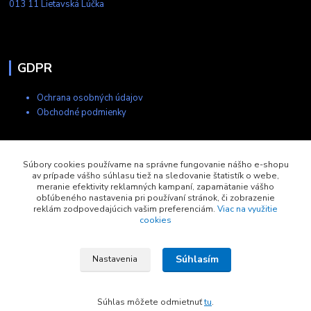
013 11 Lietavská Lúčka
GDPR
Ochrana osobných údajov
Obchodné podmienky
Kontakty
Súbory cookies používame na správne fungovanie nášho e-shopu
av prípade vášho súhlasu tiež na sledovanie štatistík o webe,
meranie efektivity reklamných kampaní, zapamätanie vášho
+421 903 704 275
obľúbeného nastavenia pri používaní stránok, či zobrazenie
8:00-17:00
reklám zodpovedajúcich vašim preferenciám.
Viac na využitie
cookies
eshop@copytech.sk
Súhlasím
Nastavenia
Súhlas môžete odmietnuť
tu
.