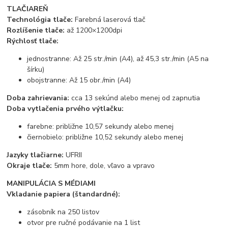
TLAČIAREŇ
Technológia tlače:
Farebná laserová tlač
Rozlíšenie tlače:
až 1200×1200dpi
Rýchlosť tlače:
jednostranne: Až 25 str./min (A4), až 45,3 str./min (A5 na
šírku)
obojstranne: Až 15 obr./min (A4)
Doba zahrievania:
cca 13 sekúnd alebo menej od zapnutia
Doba vytlačenia prvého výtlačku:
farebne: približne 10,57 sekundy alebo menej
čiernobielo: približne 10,52 sekundy alebo menej
Jazyky tlačiarne:
UFRII
Okraje tlače:
5mm hore, dole, vľavo a vpravo
MANIPULÁCIA S MÉDIAMI
Vkladanie papiera (štandardné):
zásobník na 250 listov
otvor pre ručné podávanie na 1 list