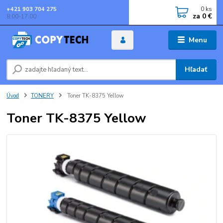
0
ks
+421 903 704 275
za
0 €
8:00-17:00
Menu
Hľadať
Úvod
TONERY
Toner TK-8375 Yellow
Toner TK-8375 Yellow