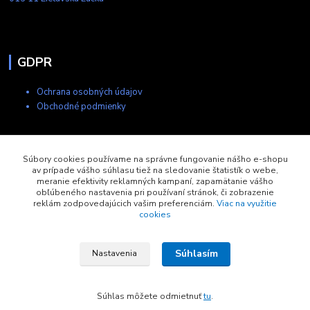
GDPR
Ochrana osobných údajov
Obchodné podmienky
Kontakty
Súbory cookies používame na správne fungovanie nášho e-shopu
av prípade vášho súhlasu tiež na sledovanie štatistík o webe,
meranie efektivity reklamných kampaní, zapamätanie vášho
+421 903 704 275
obľúbeného nastavenia pri používaní stránok, či zobrazenie
8:00-17:00
reklám zodpovedajúcich vašim preferenciám.
Viac na využitie
cookies
eshop@copytech.sk
Súhlasím
Nastavenia
Súhlas môžete odmietnuť
tu
.
Vytvorené na
Eshop-rychlo.sk