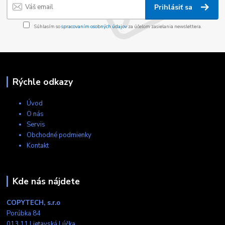
Prihlásiť sa
Súhlasím so
spracovaním osobných údajov
za účelom zasielania newslettera.
Rýchle odkazy
Úvod
O nás
Servis
Obchodné podmienky
Kontakt
Kde nás nájdete
COPYTECH, s.r.o
Porúbka 84
013 11 Lietavská Lúčka