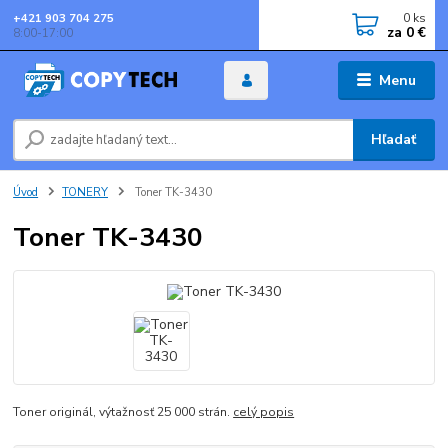
0
ks
+421 903 704 275
za
0 €
8:00-17:00
Menu
Hľadať
Úvod
TONERY
Toner TK-3430
Toner TK-3430
Toner originál, výtažnosť 25 000 strán.
celý popis