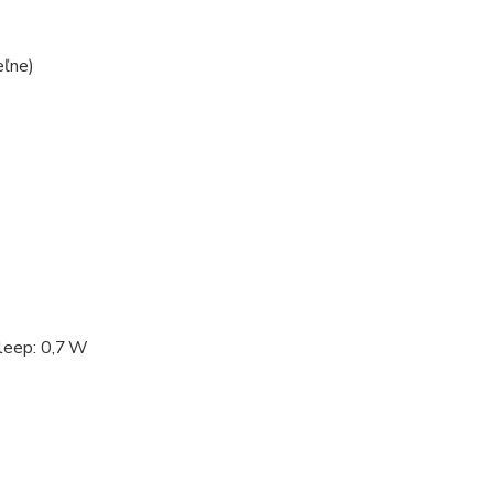
eľne)
leep: 0,7 W