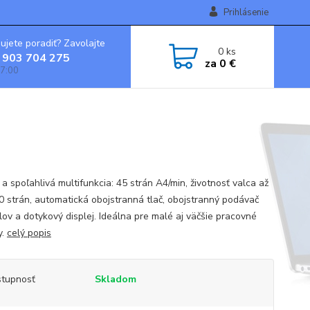
Prihlásenie
ujete poradiť? Zavolajte
0
ks
 903 704 275
za
0 €
7:00
a spoľahlivá multifunkcia: 45 strán A4/min, životnosť valca až
0 strán, automatická obojstranná tlač, obojstranný podávač
lov a dotykový displej. Ideálna pre malé aj väčšie pracovné
y.
celý popis
tupnosť
Skladom