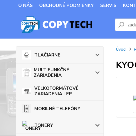
O NÁS
OBCHODNÉ PODMIENKY
SERVIS
KONT
Úvod
TLAČIARNE
KYO
MULTIFUNKČNÉ
ZARIADENIA
VEĽKOFORMÁTOVÉ
ZARIADENIA LFP
MOBILNÉ TELEFÓNY
TONERY