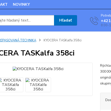
AKT
NOVINKY
Potreb
Hľadať
+421
8:00-1
REPASOVANÁ TECHNIKA
KYOCERA TASKalfa 358ci
CERA TASKalfa 358ci
Rýchla 
300 00
originá
skupin
Dos