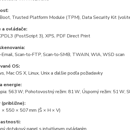
osť:
Boot, Trusted Platform Module (TPM), Data Security Kit (volit
 a ovládače:
KPDL3 (PostScript 3), XPS, PDF Direct Print
skenovania:
o‑Email, Scan‑to‑FTP, Scan‑to‑SMB, TWAIN, WIA, WSD scan
vané OS:
, Mac OS X, Linux, Unix a ďalšie podľa požiadavky
a energie:
ópia: 563 W; Pohotovostný režim: 81 W; Úsporný režim: 51 W; S
(približne):
3 × 550 × 507 mm (Š × H × V)
lastnosti:
bný dotykový panel s intuitívnym ovládaním