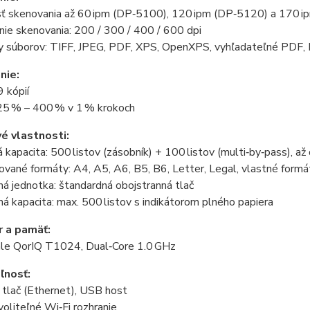
sť skenovania až 60 ipm (DP‑5100), 120 ipm (DP‑5120) a 170 
nie skenovania: 200 / 300 / 400 / 600 dpi
y súborov: TIFF, JPEG, PDF, XPS, OpenXPS, vyhľadateľné PDF, M
nie:
 kópií
25 % – 400 % v 1 % krokoch
é vlastnosti:
 kapacita: 500 listov (zásobník) + 100 listov (multi‑by‑pass), až
vané formáty: A4, A5, A6, B5, B6, Letter, Legal, vlastné formá
á jednotka: štandardná obojstranná tlač
á kapacita: max. 500 listov s indikátorom plného papiera
 a pamäť:
ale QorIQ T1024, Dual‑Core 1.0 GHz
ľnosť:
 tlač (Ethernet), USB host
oliteľné Wi‑Fi rozhranie