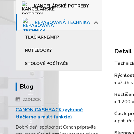
KANCELÁRSKÉ POTREBY
REPASOVANÁ TECHNIKA
TLAČIARNE/MFP
Detail
NOTEBOOKY
Technick
STOLOVÉ POČÍTAČE
Rýchlosť
• až 35 s
Blog
Rozlíšen
22.04.2026
• 1 200 ×
CANON CASHBACK (vybrané
Čas k prv
tlačiarne a multifunkcie)
• približn
Dobrý deň, spoločnosť Canon pripravila
Skenova