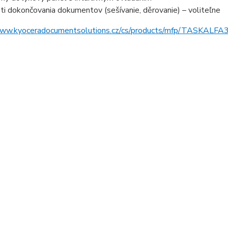
i dokončovania dokumentov (sešívanie, děrovanie) – voliteľne
www.kyoceradocumentsolutions.cz/cs/products/mfp/TASKALFA