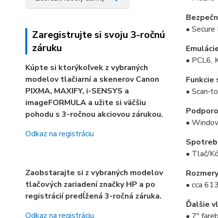
Bezpečn
• Secure 
Zaregistrujte si svoju 3-ročnú
záruku
Emulácie
• PCL6, 
Kúpte si ktorýkoľvek z vybraných
modelov tlačiarní a skenerov Canon
Funkcie 
PIXMA, MAXIFY, i-SENSYS a
• Scan‑t
imageFORMULA a užite si väčšiu
Podporo
pohodu s 3-ročnou akciovou zárukou.
• Windows
Odkaz na registráciu
Spotreb
• Tlač/K
Zaobstarajte si z vybraných modelov
Rozmery 
tlačových zariadení značky HP a po
• cca 61
registrácií predĺžená 3-ročná záruka.
Ďalšie v
Odkaz na registráciu
• 7" fare