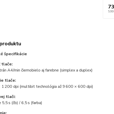
73
599
 produktu
é špecifikácie
 tlače:
trán A4/min čiernobielo aj farebne (simplex a duplex)
ie tlače:
 1 200 dpi (multibit technológia až 9 600 × 600 dpi)
ej tlači:
e 5,5 s (čb) / 6,5 s (farba)
nie: