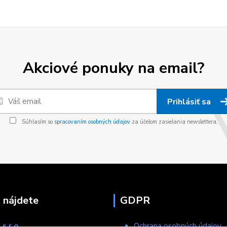
Akciové ponuky na email?
Prihlásiť sa
Súhlasím so
spracovaním osobných údajov
za účelom zasielania newslettera.
 nájdete
GDPR
s.r.o
Ochrana osobných údajov