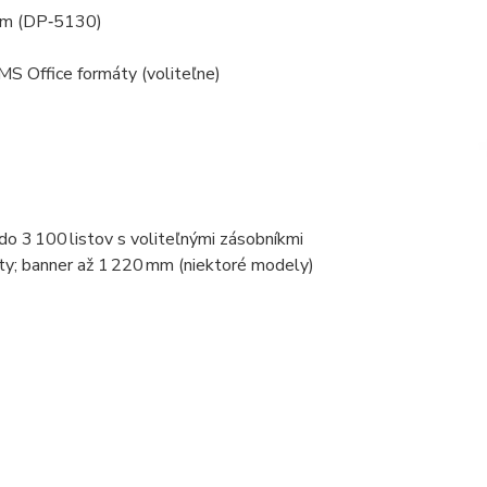
ipm (DP‑5130)
S Office formáty (voliteľne)
 do 3 100 listov s voliteľnými zásobníkmi
ty; banner až 1 220 mm (niektoré modely)