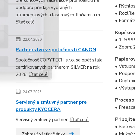
pre koncových zákazníkov promoakciu na
• Rýchlo
podporu predaja vybraných
• Rozlíše
atramentových a laserových tlačiarní a m...
• Formát
čítať celé
Kopírova
• 1–9 999
22.04.2026
• Zoom: 
Partnerstvo v spoločnosti CANON
Papierov
Spoločnosť COPYTECH s.r.o. sa opäť stala
• Vstupná
certifikovaných partnerom SILVER na rok
• Podporo
2026.
čítať celé
• Duplexn
• Výstupn
24.07.2025
Procesor
Servisný a zmluvný partner pre
• Freesc
produkty KYOCERA
Pripojite
Servisný zmluvný partner.
čítať celé
• Sieťová
• Možné v
Zobraziť všetky články