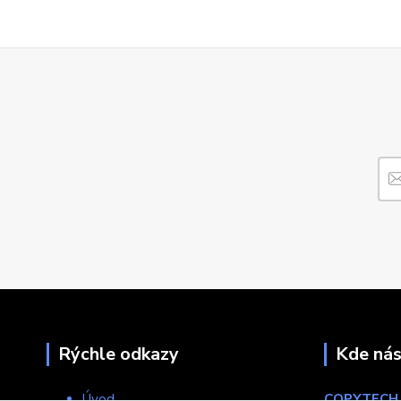
Rýchle odkazy
Kde nás
Úvod
COPYTECH, 