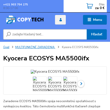
0
ks
+421 903 704 275
za
0 €
8:00-17:00
Menu
Hľadať
Úvod
MULTIFUNKČNÉ ZARIADENIA
Kyocera ECOSYS MA5500ifx
Kyocera ECOSYS MA5500ifx
Zariadenie ECOSYS MA5500ifx spája neoceniteľnú spoľahlivosť s
vynikajúcou kvalitou. Táto čiernobiela multifunkčná tlačiareň zlepšuje