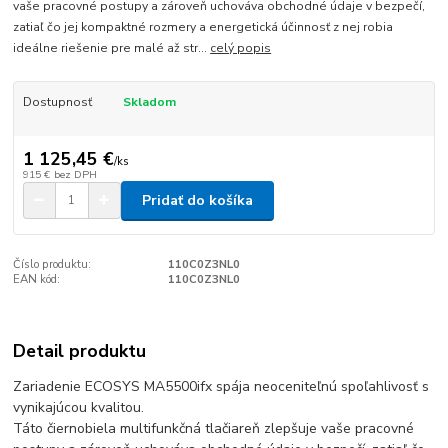
vaše pracovné postupy a zároveň uchováva obchodné údaje v bezpečí,
zatiaľ čo jej kompaktné rozmery a energetická účinnosť z nej robia
ideálne riešenie pre malé až str...
celý popis
Dostupnosť
Skladom
1 125,45 €
/
ks
915 €
bez DPH
Pridať do košíka
Číslo produktu:
110C0Z3NL0
EAN kód:
110C0Z3NL0
Detail produktu
Zariadenie ECOSYS MA5500ifx spája neoceniteľnú spoľahlivosť s
vynikajúcou kvalitou.
Táto čiernobiela multifunkčná tlačiareň zlepšuje vaše pracovné