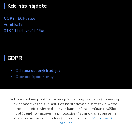
Kde nás nájdete
COPYTECH, s.r.o
Porúbka 84
013 11 Lietavská Lúčka
GDPR
Ochrana osobných údajov
Obchodné podmienky
Kontakty
Súbory cookies používame na správne fungovanie nášho e-shopu
av prípade vášho súhlasu tiež na sledovanie štatistík o webe,
meranie efektivity reklamných kampaní, zapamätanie vášho
+421 903 704 275
obľúbeného nastavenia pri používaní stránok, či zobrazenie
8:00-17:00
reklám zodpovedajúcich vašim preferenciám.
Viac na využitie
cookies
eshop@copytech.sk