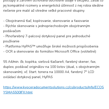
postupy a zároveň uchováva obchodné údaje v bezpečí, zatiaľ čo
jej kompaktné rozmery a energetická účinnosť z nej robia ideálne
riešenie pre malé až stredne veľké pracovné skupiny.
- Obojstranná tlač, kopírovanie, skenovanie a faxovanie
- Rýchle skenovanie s jednopriechodovým obojstranným
podávačom
- Plnofarebný 7-palcový dotykový panel pre jednoduché
používanie
- Platforma HyPAS™ umožňuje široké možnosti prispôsobenia
- OCR a skenovanie do formátov Microsoft Office (voliteľné)
55 A4/min. čb, kopírka, sieťová tlačiareň, farebný skener, fax,
duplex, podávač originálov na 100 listov (dual, s obojstranným
skenovaním), vč. štart. tonera na 10000 A4, farebný 7" LCD
ovládací dotykový panel, HyPAS
https://www.kyoceradocumentsolutions.cz/cs/products/mfp/ECOS
YSMA5500IFX.html