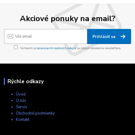
Akciové ponuky na email?
Prihlásiť sa
Súhlasím so
spracovaním osobných údajov
za účelom zasielania newslettera.
Rýchle odkazy
Úvod
O nás
Servis
Obchodné podmienky
Kontakt