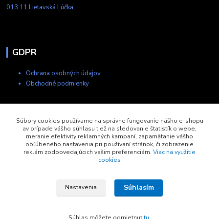
013 11 Lietavská Lúčka
GDPR
Ochrana osobných údajov
Obchodné podmienky
Kontakty
Súbory cookies používame na správne fungovanie nášho e-shopu
av prípade vášho súhlasu tiež na sledovanie štatistík o webe,
meranie efektivity reklamných kampaní, zapamätanie vášho
+421 903 704 275
obľúbeného nastavenia pri používaní stránok, či zobrazenie
8:00-17:00
reklám zodpovedajúcich vašim preferenciám.
Viac na využitie
cookies
eshop@copytech.sk
Súhlasím
Nastavenia
Súhlas môžete odmietnuť
tu
.