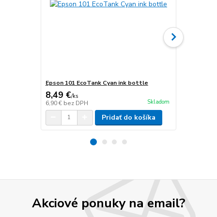
Epson 101 EcoTank Cyan ink bottle
Epson 101 E
8,49 €
15,38 €
/
ks
/
k
Skladom
6,90 €
bez DPH
12,50 €
bez 
Pridať do košíka
Akciové ponuky na email?