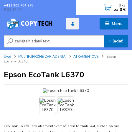
0
ks
+421 903 704 275
za
0 €
8:00-17:00
Menu
Hľadať
Úvod
MULTIFUNKČNÉ ZARIADENIA
ATRAMENTOVÉ
Epson
EcoTank L6370
Epson EcoTank L6370
EcoTank L6370 Táto atramentová tlačiareň formátu A4 je ideálna pre