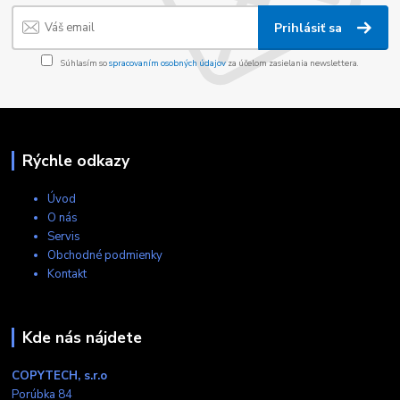
Prihlásiť sa
Súhlasím so
spracovaním osobných údajov
za účelom zasielania newslettera.
Rýchle odkazy
Úvod
O nás
Servis
Obchodné podmienky
Kontakt
Kde nás nájdete
COPYTECH, s.r.o
Porúbka 84