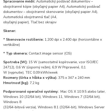
Spracovanie médií:
Automatický podávač dokumentov –
obojstranné kópie (obyčajný papier A4), Automatický podávač
dokumentov – obojstranné skenovanie (obyčajný papier A4),
Automatická obojstranná tlač (A4,
obyčajný papier), Tlač bez okrajov
Skener:
* Skenovacie rozlíšenie:
1.200 dpi x 2.400 dpi (horizontálne x
vertikálne)
* Typ skenera:
Contact image sensor (CIS)
Spotreba [W]:
15 W (samostatné kopírovanie, vzor ISO/IEC
24712), 0,6 W (úsporný režim), 6,9 W Pripravené, 0,1
W (vypnutie), TEC 0,09 kWh/week
Rozmery (šírka x hĺbka x výška):
375 x 347 x 240 mm
Hmotnosť [kg]:
7,2 kg
Podporované operačné systémy:
Mac OS X 10.9.5 alebo later,
Windows 10 (32/64 bit), Windows 11, Windows 7 (32/64 bit),
Windows 8
(32/64-bitová verzia), Windows 8.1 (32/64-bit), Windows Server