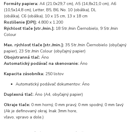
Formáty papiera:
A4 (21.0x29,7 cm), A5 (14,8x21,0 cm), A6
(10,5x14,8 cm), Letter, B5, B6, No. 10 (obálka), DL
(obálka), C6 (obálka), 10 x 15 cm, 13 x 18 cm
Rozlíšenie [DPI]:
4.800 x 1.200
Rýchlosť tlače [str./min.]:
18 Str./min Čiernobielo, 9 Str./min
Colour
Max. rýchlosť tlače [str./min.]:
35 Str./min Čiernobielo (obyčajný
papier), 23 Str./min Colour (obyčajný papier)
Obojstranná tlač:
Áno
Automatický podávač na skenovanie:
Áno
Kapacita zásobníka:
250 listov
Automatický podávač dokumentov: Áno
Duplexná tlač:
Áno (A4, obyčajný papier)
Okraje tlače:
0 mm horný, 0 mm pravý, 0 mm spodný, 0 mm ľavý
(Ak je definovaný okraj. Inak 3mm hore,
vľavo, vpravo a dole.)