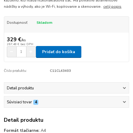
každého, kto hľadá nízkonákladová tlač. Má plniteľné atramentové
nádržky a výhody, ako je Wi-Fi, kopírovanie a skenovanie.
celý popis
Dostupnosť
Skladom
329 €
/
ks
267,48 €
bez DPH
Pridať do košíka
Číslo produktu:
C11CL43403
Detail produktu
Súvisiaci tovar
4
Detail produktu
Formát tlačiarne:
A4