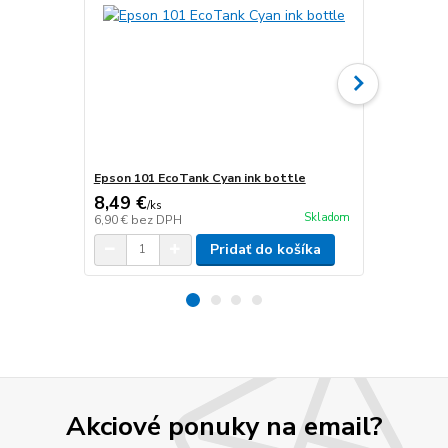
Epson 101 EcoTank Cyan ink bottle
Epson 101 E
8,49 €
15,38 €
/
ks
/
k
Skladom
6,90 €
bez DPH
12,50 €
bez 
Pridať do košíka
Akciové ponuky na email?