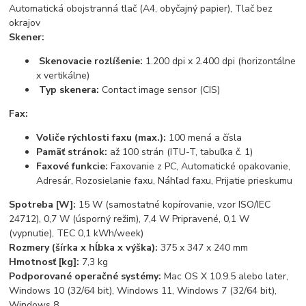
Automatická obojstranná tlač (A4, obyčajný papier), Tlač bez
okrajov
Skener:
Skenovacie rozlíšenie:
1.200 dpi x 2.400 dpi (horizontálne
x vertikálne)
Typ skenera:
Contact image sensor (CIS)
Fax:
Voliče rýchlosti faxu (max.):
100 mená a čísla
Pamäť stránok:
až 100 strán (ITU-T, tabuľka č. 1)
Faxové funkcie:
Faxovanie z PC, Automatické opakovanie,
Adresár, Rozosielanie faxu, Náhľad faxu, Prijatie prieskumu
Spotreba [W]:
15 W (samostatné kopírovanie, vzor ISO/IEC
24712), 0,7 W (úsporný režim), 7,4 W Pripravené, 0,1 W
(vypnutie), TEC 0,1 kWh/week)
Rozmery (šírka x hĺbka x výška):
375 x 347 x 240 mm
Hmotnosť [kg]:
7,3 kg
Podporované operačné systémy:
Mac OS X 10.9.5 alebo later,
Windows 10 (32/64 bit), Windows 11, Windows 7 (32/64 bit),
Windows 8