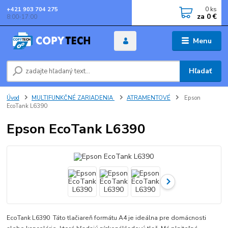
0
ks
+421 903 704 275
za
0 €
8:00-17:00
Menu
Hľadať
Úvod
MULTIFUNKČNÉ ZARIADENIA
ATRAMENTOVÉ
Epson
EcoTank L6390
Epson EcoTank L6390
EcoTank L6390 Táto tlačiareň formátu A4 je ideálna pre domácnosti