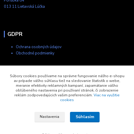
Porúbka 84
013 11 Lietavská Lúčka
GDPR
Ochrana osobných údajov
Obchodné podmienky
Kontakty
Súbory cookies používame na správne fungovanie nášho e-shopu
av prípade vášho súhlasu tiež na sledovanie štatistík o webe,
meranie efektivity reklamných kampaní, zapamätanie vášho
+421 903 704 275
obľúbeného nastavenia pri používaní stránok, či zobrazenie
8:00-17:00
reklám zodpovedajúcich vašim preferenciám.
Viac na využitie
cookies
eshop@copytech.sk
Súhlasím
Nastavenia