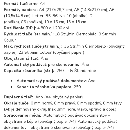
Formát tlačiarne:
A4
Formáty papiera:
A4 (21.0x29,7 cm), A5 (14,8x21,0 cm), A6
(10,5x14,8 cm), Letter, B5, B6, No. 10 (obálka), DL
(obálka), C6 (obálka), 10 x 15 cm, 13 x 18 cm
Rozlíšenie [DPI]:
4.800 x 1.200 dpi
Rýchlosť tlače [str./min.]:
18 Str./min Čiernobielo, 9 Str./min
Colour
Max. rýchlosť tlače[str./min.]
:
35 Str./min Čiernobielo (obyčajný
papier), 23 Str./min Colour (obyčajný papier)
Obojstranná tlač:
Áno
Automatický podávač pre skenovanie:
Áno
Kapacita zásobníka [str.]:
250 Listy Štandardné
Automatický podávač dokumentov:
Áno
Kapacita zásobníka papiera:
250
Duplexná tlač:
Áno (A4, obyčajný papier)
Okraje tlače:
0 mm horný, 0 mm pravý, 0 mm spodný, 0 mm ľavý
(Ak je definovaný okraj. Inak 3mm hore, vľavo, vpravo a dole.)
Spracovanie médií:
Automatický podávač dokumentov –
obojstranné kópie (obyčajný papier A4), Automatický podávač
dokumentov – obojstranné skenovanie (obyčajný papier A4),