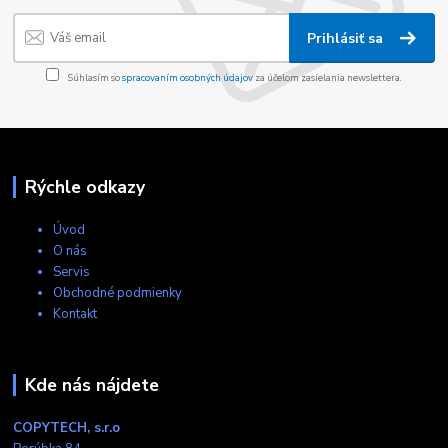
Prihlásiť sa
Súhlasím so
spracovaním osobných údajov
za účelom zasielania newslettera.
Rýchle odkazy
Úvod
O nás
Servis
Obchodné podmienky
Kontakt
Kde nás nájdete
COPYTECH, s.r.o