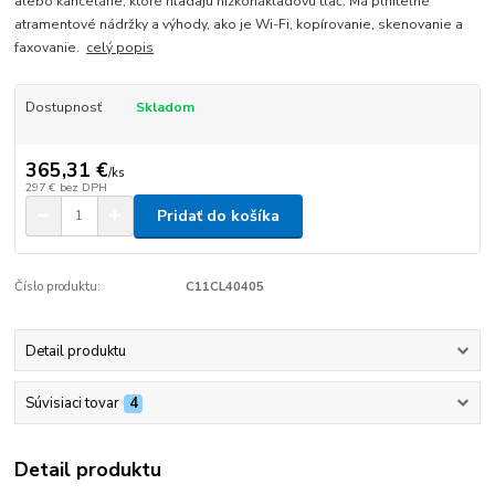
alebo kancelárie, ktoré hľadajú nízkonákladovú tlač. Má plniteľné
atramentové nádržky a výhody, ako je Wi-Fi, kopírovanie, skenovanie a
faxovanie.
celý popis
Dostupnosť
Skladom
365,31 €
/
ks
297 €
bez DPH
Pridať do košíka
Číslo produktu:
C11CL40405
Detail produktu
Súvisiaci tovar
4
Detail produktu