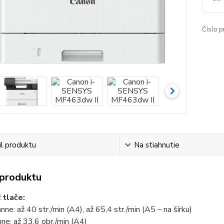
Číslo p
l produktu
Na stiahnutie
 produktu
 tlače:
nne: až 40 str./min (A4), až 65,4 str./min (A5 – na šírku)
ne: až 33,6 obr./min (A4)