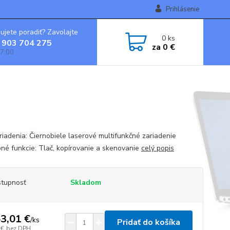
Prihlásenie
ujete poradiť? Zavolajte
0
ks
 903 704 275
za
0 €
7:00
riadenia: Čiernobiele laserové multifunkčné zariadenie
né funkcie: Tlač, kopírovanie a skenovanie
celý popis
tupnosť
Skladom
3,01 €
/
ks
Pridať do košíka
 €
bez DPH