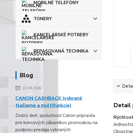
MOBILNÉ TELEFÓNY
TONERY
KANCELÁRSKÉ POTREBY
REPASOVANÁ TECHNIKA
Blog
Detai
22.04.2026
CANON CASHBACK (vybrané
Detail
tlačiarne a multifunkcie)
Dobrý deň, spoločnosť Canon pripravila
Rýchlosť
pre koncových zákazníkov promoakciu na
Jednostra
podporu predaja vybraných
Obojstran