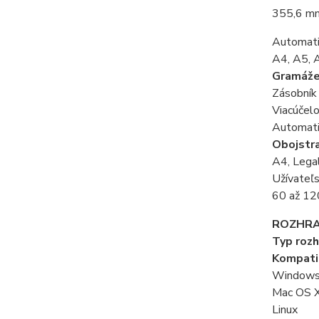
355,6 m
Automati
A4, A5, 
Gramáže
Zásobník 
Viacúčel
Automati
Obojstra
A4, Lega
Užívateľ
60 až 12
ROZHRA
Typ rozh
Kompati
Windows®
Mac OS X 
Linux