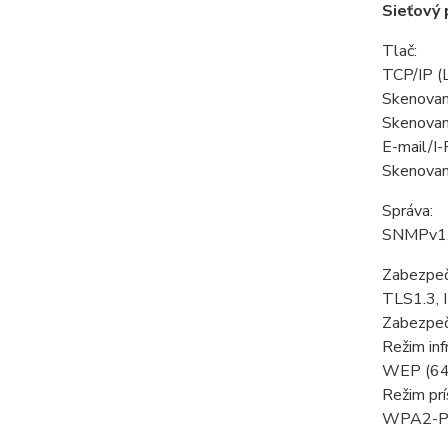
Sieťový 
Tlač:
TCP/IP 
Skenovan
Skenovani
E-mail/I-
Skenovani
Správa:
SNMPv1,
Zabezpeč
TLS1.3, 
Zabezpeče
Režim inf
WEP (64
Režim pr
WPA2-P