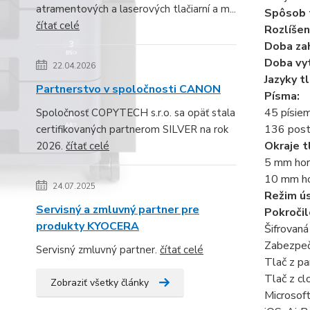
atramentových a laserových tlačiarní a m...
Spôsob 
čítať celé
Rozlíšen
Doba zah
Doba vyt
22.04.2026
Jazyky tl
Partnerstvo v spoločnosti CANON
Písma:
45 písie
Spoločnosť COPYTECH s.r.o. sa opäť stala
136 post
certifikovaných partnerom SILVER na rok
Okraje t
2026.
čítať celé
5 mm hore
10 mm hor
24.07.2025
Režim ús
Servisný a zmluvný partner pre
Pokročil
produkty KYOCERA
Šifrovan
Zabezpeč
Servisný zmluvný partner.
čítať celé
Tlač z p
Tlač z c
Zobraziť všetky články
Microsoft