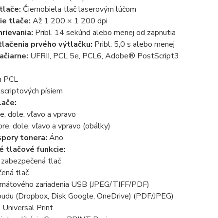
tlače:
Čiernobiela tlač laserovým lúčom
ie tlače:
Až 1 200 × 1 200 dpi
rievania:
Pribl. 14 sekúnd alebo menej od zapnutia
lačenia prvého výtlačku:
Pribl. 5,0 s alebo menej
ačiarne:
UFRII, PCL 5e, PCL6, Adobe® PostScript3
m PCL
scriptových písiem
lače:
, dole, vľavo a vpravo
e, dole, vľavo a vpravo (obálky)
pory tonera:
Áno
é tlačové funkcie:
á zabezpečená tlač
ená tlač
amäťového zariadenia USB (JPEG/TIFF/PDF)
loudu (Dropbox, Disk Google, OneDrive) (PDF/JPEG)
 Universal Print