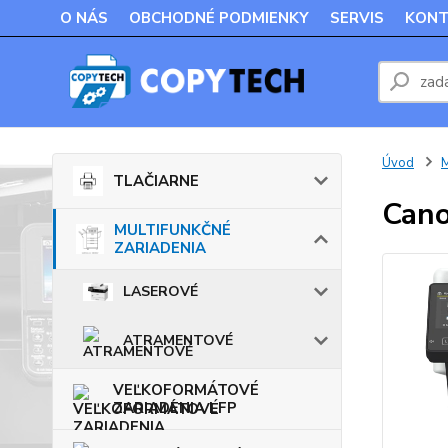
O NÁS
OBCHODNÉ PODMIENKY
SERVIS
KONT
Úvod
TLAČIARNE
Cano
MULTIFUNKČNÉ
ZARIADENIA
LASEROVÉ
ATRAMENTOVÉ
VEĽKOFORMÁTOVÉ
ZARIADENIA LFP