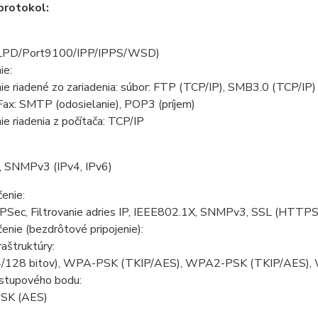
protokol:
(LPD/Port9100/IPP/IPPS/WSD)
ie:
e riadené zo zariadenia: súbor: FTP (TCP/IP), SMB3.0 (TCP/IP)
Fax: SMTP (odosielanie), POP3 (príjem)
e riadenia z počítača: TCP/IP
 SNMPv3 (IPv4, IPv6)
enie:
IPSec, Filtrovanie adries IP, IEEE802.1X, SNMPv3, SSL (HTTPS
nie (bezdrôtové pripojenie):
raštruktúry:
/128 bitov), WPA-PSK (TKIP/AES), WPA2-PSK (TKIP/AES)
ístupového bodu:
SK (AES)