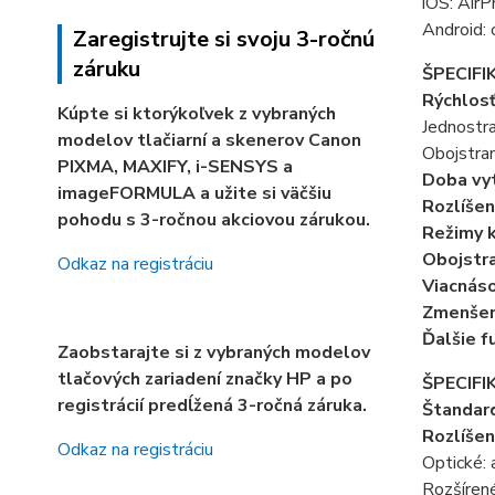
iOS: AirP
Android: 
Zaregistrujte si svoju 3-ročnú
záruku
ŠPECIFI
Rýchlosť
Kúpte si ktorýkoľvek z vybraných
Jednostra
modelov tlačiarní a skenerov Canon
Obojstran
PIXMA, MAXIFY, i-SENSYS a
Doba vyt
imageFORMULA a užite si väčšiu
Rozlíšen
pohodu s 3-ročnou akciovou zárukou.
Režimy k
Obojstra
Odkaz na registráciu
Viacnás
Zmenšen
Ďalšie f
Zaobstarajte si z vybraných modelov
tlačových zariadení značky HP a po
ŠPECIFI
registrácií predĺžená 3-ročná záruka.
Štandard
Rozlíšen
Odkaz na registráciu
Optické:
Rozšírené