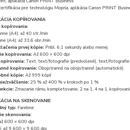
rint, aplikácia Canon PRINT Business
certifikácia pre technológiu Mopria, aplikácia Canon PRINT Busin
KÁCIA KOPÍROVANIA
 kopírovania:
nne (A4): až 40 str./min
ne (A4): až 33,6 obr./min
lačenia prvej kópie:
Pribl. 6,1 sekundy alebo menej
ie kopírovania:
Až 600 × 600 dpi
opírovania:
Text, text/fotografie (predvolené), text/fotografie 
nné kopírovanie:
Obojstranné na obojstranné (automatické)
obné kópie:
Až 999 kópií
ie/zväčšenie:
25 % až 400 % v krokoch po 1 %
unkcie:
Zmazanie rámu, kompletovanie, 2 na 1, 4 na 1, kopírovan
KÁCIA NA SKENOVANIE
ný typ:
Farebne
ie skenovania:
 až 600 × 600 dpi
: až 9 600 × 9 600 dpi