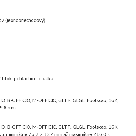
v (jednopriechodový)
štítok, pohľadnice, obálka
ICIO, B-OFFICIO, M-OFFICIO, GLTR, GLGL, Foolscap, 16K,
55,6 mm.
ICIO, B-OFFICIO, M-OFFICIO, GLTR, GLGL, Foolscap, 16K,
osti: minimálne 76,2 × 127 mm až maximálne 216,0 ×