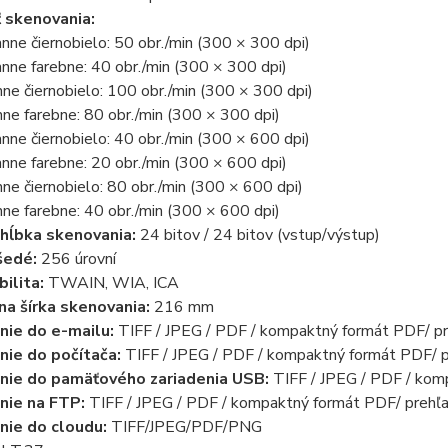
 skenovania:
nne čiernobielo: 50 obr./min (300 × 300 dpi)
nne farebne: 40 obr./min (300 × 300 dpi)
ne čiernobielo: 100 obr./min (300 × 300 dpi)
ne farebne: 80 obr./min (300 × 300 dpi)
nne čiernobielo: 40 obr./min (300 × 600 dpi)
nne farebne: 20 obr./min (300 × 600 dpi)
ne čiernobielo: 80 obr./min (300 × 600 dpi)
ne farebne: 40 obr./min (300 × 600 dpi)
hĺbka skenovania:
24 bitov / 24 bitov (vstup/výstup)
šedé:
256 úrovní
ilita:
TWAIN, WIA, ICA
a šírka skenovania:
216 mm
ie do e-mailu:
TIFF / JPEG / PDF / kompaktný formát PDF/ p
ie do počítača:
TIFF / JPEG / PDF / kompaktný formát PDF/ 
nie do pamäťového zariadenia USB:
TIFF / JPEG / PDF / kom
nie na FTP:
TIFF / JPEG / PDF / kompaktný formát PDF/ prehľ
ie do cloudu:
TIFF/JPEG/PDF/PNG