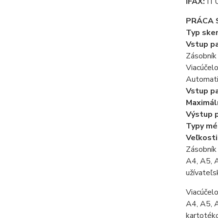
iFAX:
ITU
PRÁCA 
Typ sken
Vstup pa
Zásobník 
Viacúčelo
Automati
Vstup pa
Maximáln
Výstup p
Typy méd
Veľkosti
Zásobník 
A4, A5, A
užívateľ
Viacúčelo
A4, A5, A
kartotéko