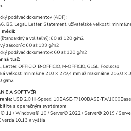
m.
cký podávač dokumentov (ADF):
A6, B5, Legal, Letter, Statement, užívateľské veľkosti: mini
 médií:
(štandardný a voliteľný): 60 až 120 g/m2
ový zásobník: 60 až 199 g/m2
cký podávač dokumentov: 60 až 120 g/m2
nná tlač:
l, Letter, OFFICIO, B-OFFICIO, M-OFFICIO, GLGL, Foolscap
ská veľkosť: minimálne 210 × 279,4 mm až maximálne 216,0 ×
0 g/m2
NIE A SOFTVÉR
rania:
USB 2.0 Hi-Speed, 10BASE-T/100BASE-TX/1000Base-T, W
bilita s operačným systémom:
 11 / Windows® 10 / Server® 2022 / Server® 2019 / Serve
verzia 10.13 a vyššia