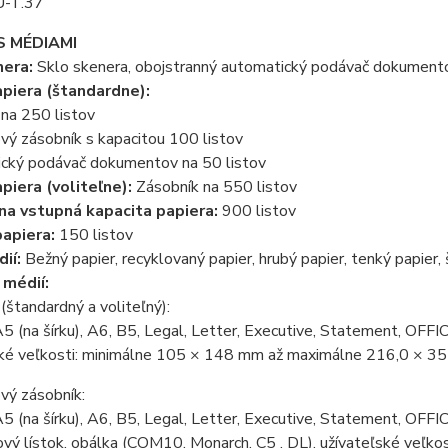
-T.37
S MÉDIAMI
era:
Sklo skenera, obojstranný automatický podávač dokumento
piera (štandardne):
na 250 listov
vý zásobník s kapacitou 100 listov
cký podávač dokumentov na 50 listov
piera (voliteľne):
Zásobník na 550 listov
a vstupná kapacita papiera:
900 listov
apiera:
150 listov
ií:
Bežný papier, recyklovaný papier, hrubý papier, tenký papier, 
 médií:
(štandardný a voliteľný):
5 (na šírku), A6, B5, Legal, Letter, Executive, Statement, OFF
ské veľkosti: minimálne 105 × 148 mm až maximálne 216,0 × 3
vý zásobník:
5 (na šírku), A6, B5, Legal, Letter, Executive, Statement, OFF
vý lístok, obálka (COM10, Monarch, C5 , DL), užívateľské veľk