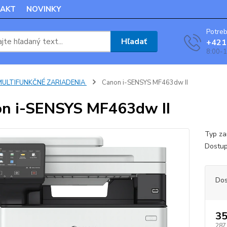
AKT
NOVINKY
Potreb
Hľadať
+421
8:00-1
MULTIFUNKČNÉ ZARIADENIA
Canon i-SENSYS MF463dw II
n i-SENSYS MF463dw II
Typ za
Dostup
Dos
35
287