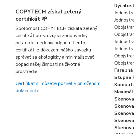
Rýchlosť
COPYTECH získal zelený
Jednostra
certifikát 🌱
Jednostra
Obojstran
Spoločnosť COPYTECH získala zelený
Obojstran
certifikát potvrdzujúci zodpovedný
Jednostra
prístup k triedeniu odpadu. Tento
Jednostra
certifikát je dôkazom nášho záväzku
Obojstran
správať sa ekologicky a minimalizovať
Obojstran
dopad našej činnosti na životné
Farebná 
prostredie.
Stupne 
Certifikát si môžete pozrieť v priloženom
Kompatib
dokumente.
Maximáln
Skenovan
Skenovan
Skenova
Skenova
Skenovan