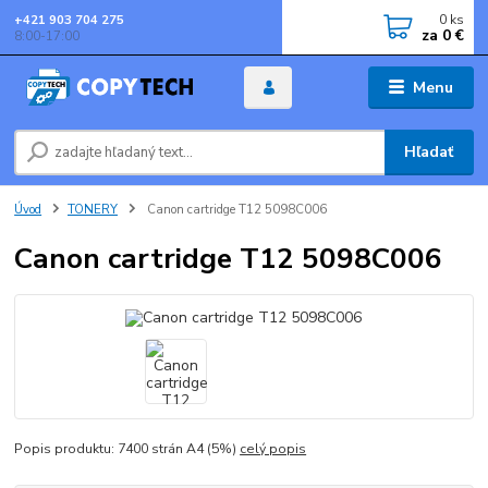
0
ks
+421 903 704 275
za
0 €
8:00-17:00
Menu
Hľadať
Úvod
TONERY
Canon cartridge T12 5098C006
Canon cartridge T12 5098C006
Popis produktu: 7400 strán A4 (5%)
celý popis