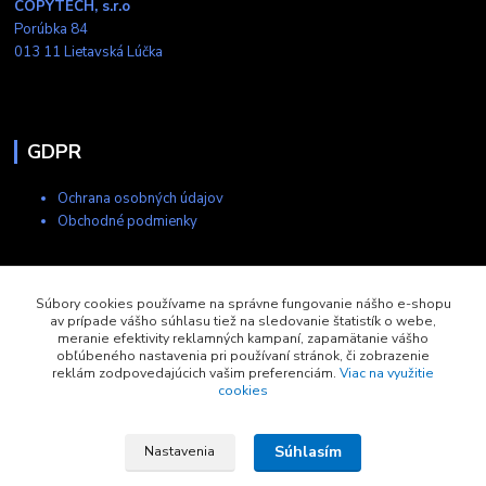
COPYTECH, s.r.o
Porúbka 84
013 11 Lietavská Lúčka
GDPR
Ochrana osobných údajov
Obchodné podmienky
Kontakty
Súbory cookies používame na správne fungovanie nášho e-shopu
av prípade vášho súhlasu tiež na sledovanie štatistík o webe,
meranie efektivity reklamných kampaní, zapamätanie vášho
+421 903 704 275
obľúbeného nastavenia pri používaní stránok, či zobrazenie
8:00-17:00
reklám zodpovedajúcich vašim preferenciám.
Viac na využitie
cookies
eshop@copytech.sk
Súhlasím
Nastavenia