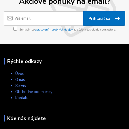
Akciové ponuky na email?
Prihlásiť sa
Súhlasím so
spracovaním osobných údajov
za účelom zasielania newslettera.
Rýchle odkazy
Úvod
O nás
Servis
Obchodné podmienky
Kontakt
Kde nás nájdete